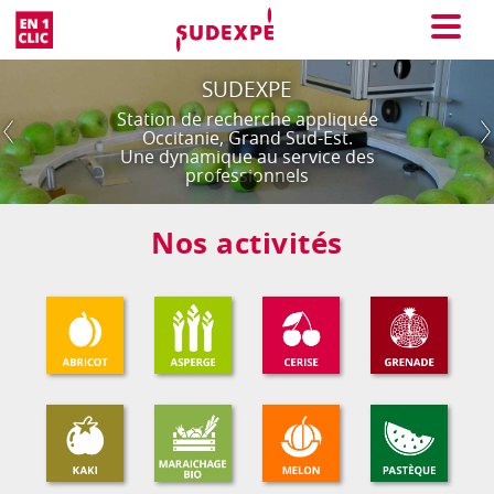
En 1 clic
Menu
SUDEXPE - Station de recherche appli
SUDEXPE
Station de recherche appliquée
Occitanie, Grand Sud-Est.
Une dynamique au service des
professionnels
Nos activités