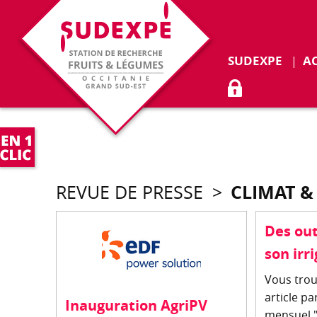
SUDEXPE
A
ACCÈS ADHÉR
CLIMAT &
REVUE DE PRESSE
>
Des out
son irr
Vous trou
article p
Inauguration AgriPV
mensuel "