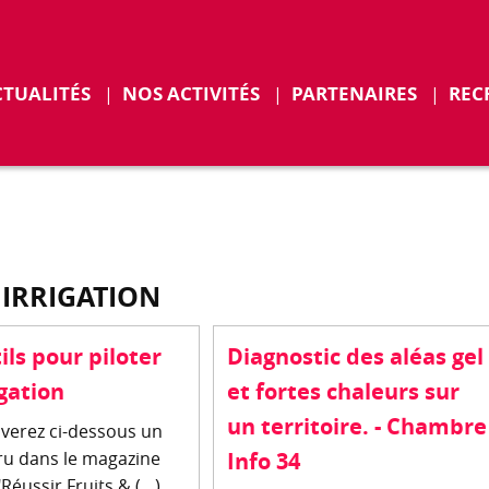
CTUALITÉS
NOS ACTIVITÉS
PARTENAIRES
REC
ENTS
 IRRIGATION
ils pour piloter
Diagnostic des aléas gel
igation
et fortes chaleurs sur
un territoire. - Chambre
verez ci-dessous un
aru dans le magazine
Info 34
Réussir Fruits & (…)