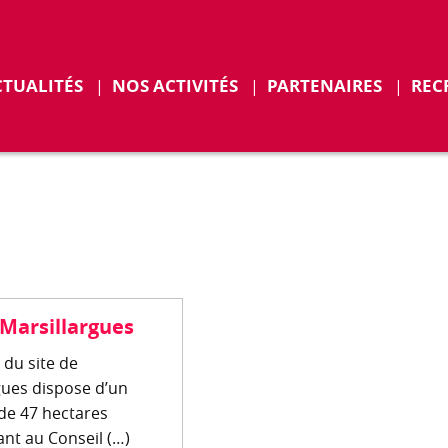
r
Déplier
CTUALITÉS
NOS ACTIVITÉS
PARTENAIRES
REC
ENTS
 Marsillargues
 du site de
gues dispose d’un
de 47 hectares
nt au Conseil (…)