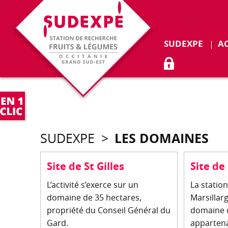
Déplie
SUDEXPE
A
ACCÈS ADHÉR
LES DOMAINES
SUDEXPE
>
Site de St Gilles
Site de
L’activité s’exerce sur un
La station
domaine de 35 hectares,
Marsillar
propriété du Conseil Général du
domaine 
Gard.
appartena