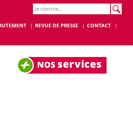
Rech
Recher
Déplier
Déplier
RUTEMENT
REVUE DE PRESSE
CONTACT