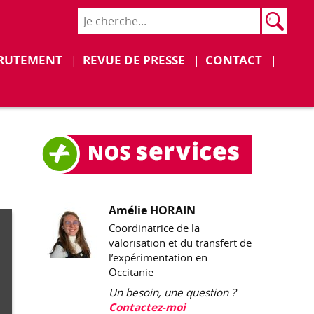
Rech
Recher
RUTEMENT
REVUE DE PRESSE
CONTACT
Amélie HORAIN
Coordinatrice de la
valorisation et du transfert de
l’expérimentation en
Occitanie
Un besoin, une question ?
Contactez-moi