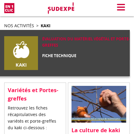
En 1 clic
Menu
NOS ACTIVITÉS
>
KAKI
ÉVALUATION DU MATÉRIEL VÉGÉTAL ET PORTE-
GREFFES
FICHE TECHNIQUE
Variétés et Portes-
greffes
Retrouvez les fiches
récapitulatives des
variétés et porte-greffes
du kaki ci-dessous :
La culture de kaki