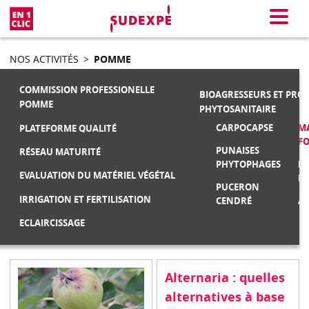
En 1 clic
Menu
NOS ACTIVITÉS
>
POMME
COMMISSION PROFESSIONELLE
BIOAGRESSEURS ET PRO
POMME
PHYTOSANITAIRE
CARPOCAPSE
MA
PLATEFORME QUALITÉ
F
PUNAISES
RÉSEAU MATURITÉ
PHYTOPHAGES
M
EVALUATION DU MATÉRIEL VÉGÉTAL
FR
PUCERON
IRRIGATION ET FERTILISATION
CENDRÉ
AU
ECLAIRCISSAGE
Alternaria : quelles
alternatives à base