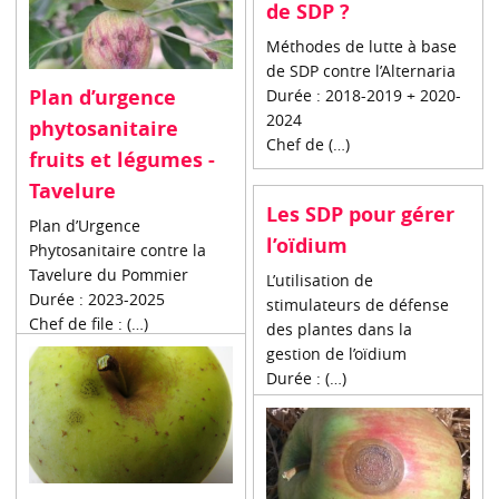
de SDP ?
Méthodes de lutte à base
de SDP contre l’Alternaria
Plan d’urgence
Durée : 2018-2019 + 2020-
2024
phytosanitaire
Chef de (…)
fruits et légumes -
Tavelure
Les SDP pour gérer
Plan d’Urgence
l’oïdium
Phytosanitaire contre la
Tavelure du Pommier
L’utilisation de
Durée : 2023-2025
stimulateurs de défense
Chef de file : (…)
des plantes dans la
gestion de l’oïdium
Durée : (…)