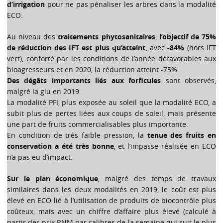
d’irrigation
pour ne pas pénaliser les arbres dans la modalité
ECO.
Au niveau des
traitements phytosanitaires
,
l’objectif de 75%
de réduction des IFT est plus qu’atteint,
avec
-84%
(hors IFT
vert), conforté par les conditions de l’année défavorables aux
bioagresseurs et en 2020, la réduction atteint -75%.
Des dégâts importants liés aux forficules
sont observés,
malgré la glu en 2019.
La modalité PFI, plus exposée au soleil que la modalité ECO, a
subit plus de pertes liées aux coups de soleil, mais présente
une part de fruits commercialisables plus importante.
En condition de très faible pression, la
tenue des fruits en
conservation a été très bonne
, et l’impasse réalisée en ECO
n’a pas eu d’impact.
Sur le plan économique
, malgré des temps de travaux
similaires dans les deux modalités en 2019, le coût est plus
élevé en ECO lié à l’utilisation de produits de biocontrôle plus
coûteux, mais avec un chiffre d’affaire plus élevé (calculé à
partir des prix RNM par calibres de la semaine qui suit le plus