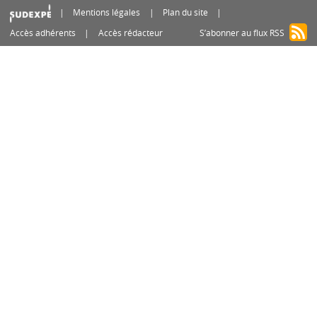
Mentions légales
Plan du site
Accès adhérents
Accès rédacteur
S’abonner au flux RSS