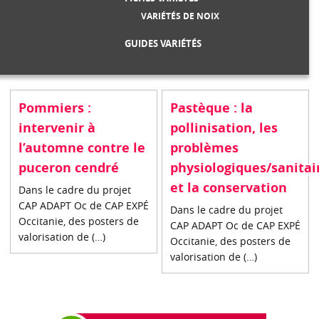
VARIÉTÉS DE NOIX
GUIDES VARIÉTÉS
Pommiers :
Pastèque : la
intervenir à
pollinisation, les
l’automne contre le
problèmes
puceron cendré
physiologiques/sanitai
et la conservation
Dans le cadre du projet
CAP ADAPT Oc de CAP EXPÉ
Dans le cadre du projet
Occitanie, des posters de
CAP ADAPT Oc de CAP EXPÉ
valorisation de (…)
Occitanie, des posters de
valorisation de (…)