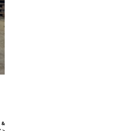
n &
 >