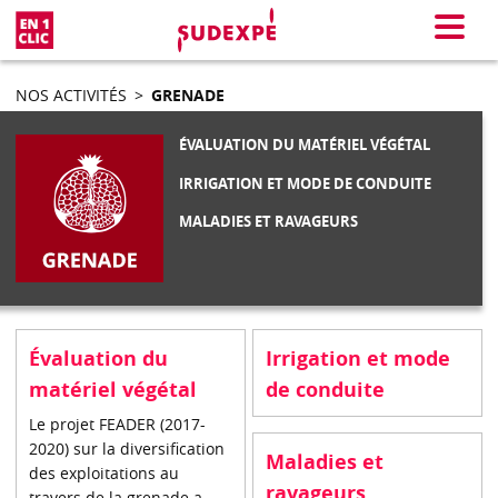
En 1 clic
Menu
NOS ACTIVITÉS
>
GRENADE
ÉVALUATION DU MATÉRIEL VÉGÉTAL
IRRIGATION ET MODE DE CONDUITE
MALADIES ET RAVAGEURS
Évaluation du
Irrigation et mode
matériel végétal
de conduite
Le projet FEADER (2017-
2020) sur la diversification
Maladies et
des exploitations au
ravageurs
travers de la grenade a