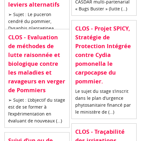
CASDAR multi-partenarial
leviers alternatifs
« Bugs Buster » (lutte (…)
➢ Sujet : Le puceron
cendré du pommier,
CLOS - Projet SPICY,
Dysaphis plantaginea,
constitue l’un des
CLOS - Evaluation
Stratégie de
ravageurs les (…)
de méthodes de
Protection Intégrée
lutte raisonnée et
contre Cydia
biologique contre
pomonella le
les maladies et
carpocapse du
ravageurs en verger
pommier.
de Pommiers
Le sujet du stage s’inscrit
dans le plan d’urgence
➢ Sujet : L’objectif du stage
phytosanitaire financé par
est de se former à
le ministère de (…)
l’expérimentation en
évaluant de nouveaux (…)
CLOS - Traçabilité
Suivi d’un ou de
des irrigations