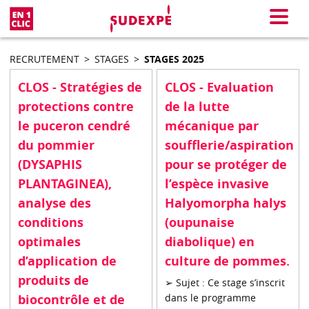
En 1 clic
Menu
RECRUTEMENT
>
STAGES
>
STAGES 2025
CLOS - Stratégies de
CLOS - Evaluation
protections contre
de la lutte
le puceron cendré
mécanique par
du pommier
soufflerie/aspiration
(DYSAPHIS
pour se protéger de
PLANTAGINEA),
l’espèce invasive
analyse des
Halyomorpha halys
conditions
(oupunaise
optimales
diabolique) en
d’application de
culture de pommes.
produits de
➢ Sujet : Ce stage s’inscrit
biocontrôle et de
dans le programme