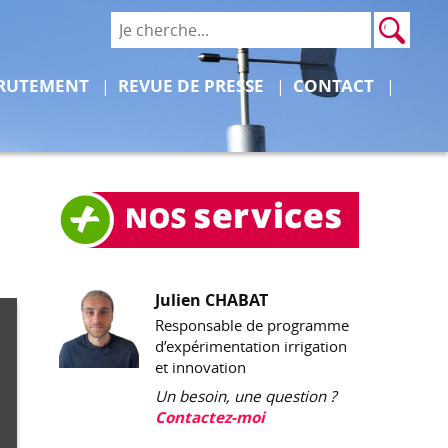
Rech
Recher
Déplier
Déplier
RUTEMENT
REVUE DE PRESSE
CONTACT
Julien CHABAT
Responsable de programme
d’expérimentation irrigation
et innovation
Un besoin, une question ?
Contactez-moi