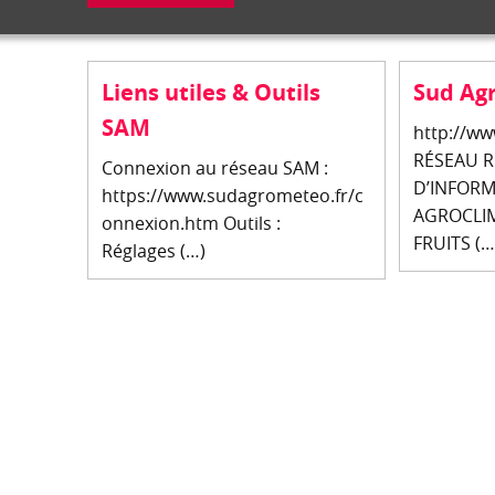
Liens utiles & Outils
Sud Ag
SAM
http://w
RÉSEAU 
Connexion au réseau SAM :
D’INFOR
https://www.sudagrometeo.fr/c
AGROCLI
onnexion.htm Outils :
FRUITS (…
Réglages (…)