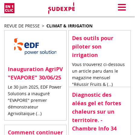
En 1 clic
Menu
REVUE DE PRESSE
>
CLIMAT & IRRIGATION
Des outils pour
piloter son
irrigation
Vous trouverez ci-dessous
Inauguration AgriPV
un article paru dans le
"EVAPORE" 30/06/25
magazine mensuel
"Réussir Fruits & (…)
Le 30 juin 2025, EDF Power
Solutions a inauguré
Diagnostic des
"EVAPORE" premier
aléas gel et fortes
démonstrateur
chaleurs sur un
Agrivoltaique (…)
territoire. -
Chambre Info 34
Comment continuer