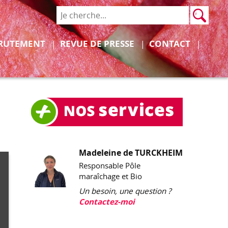
Rech
Recher
Déplier
Déplier
RUTEMENT
REVUE DE PRESSE
CONTACT
Madeleine de TURCKHEIM
Responsable Pôle
maraîchage et Bio
Un besoin, une question ?
Contactez-moi