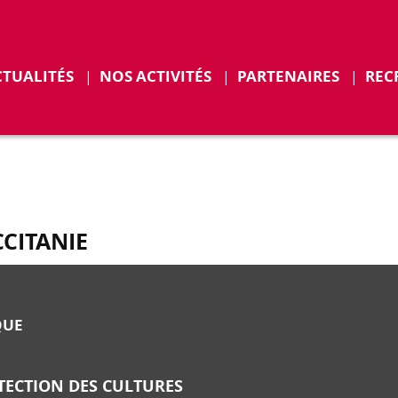
r
Déplier
CTUALITÉS
NOS ACTIVITÉS
PARTENAIRES
REC
ENTS
CCITANIE
QUE
TECTION DES CULTURES