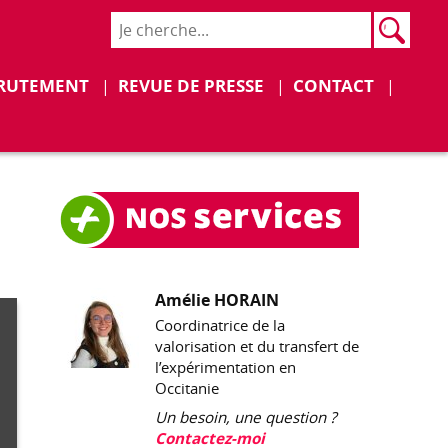
Rech
Recher
Déplier
Déplier
RUTEMENT
REVUE DE PRESSE
CONTACT
Amélie HORAIN
Coordinatrice de la
valorisation et du transfert de
l’expérimentation en
Occitanie
Un besoin, une question ?
Contactez-moi