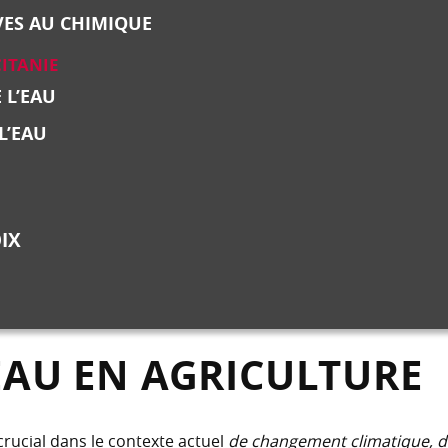
VES AU CHIMIQUE
CITANIE
 L’EAU
L’EAU
IX
’EAU EN AGRICULTURE
crucial dans le contexte actuel
de changement climatique, 