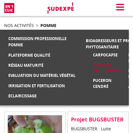
En 1 clic
Menu
NOS ACTIVITÉS
>
POMME
COMMISSION PROFESSIONELLE
BIOAGRESSEURS ET PRO
POMME
PHYTOSANITAIRE
CARPOCAPSE
MA
PLATEFORME QUALITÉ
F
PUNAISES
RÉSEAU MATURITÉ
PHYTOPHAGES
M
EVALUATION DU MATÉRIEL VÉGÉTAL
FR
PUCERON
IRRIGATION ET FERTILISATION
CENDRÉ
AU
ECLAIRCISSAGE
Projet BUGSBUSTER
BUGSBUSTER : Lutte