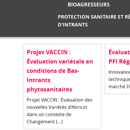
BIOAGRESSEURS
PROTECTION SANITAIRE ET 
D’INTRANTS
Projet VACCIN :
Évaluat
Évaluation variétale en
PFI Rég
conditions de Bas-
Innovation
Intrants
technique
marché Du
phytosanitaires
Projet VACCIN : Évaluation des
nouvelles Variétés d’Abricot
dans un contexte de
Changement (…)