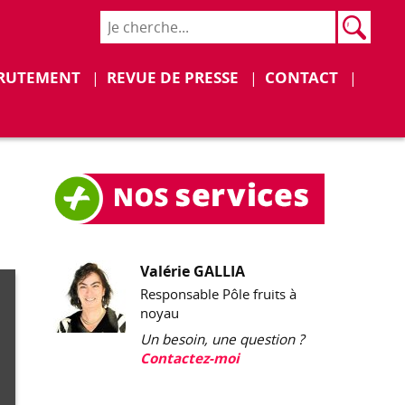
Rech
Recher
Déplier
Déplier
RUTEMENT
REVUE DE PRESSE
CONTACT
Valérie GALLIA
Responsable Pôle fruits à
noyau
Un besoin, une question ?
Contactez-moi