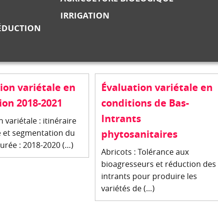
IRRIGATION
RÉDUCTION
ion variétale en
Évaluation variétale en
ion 2018-2021
conditions de Bas-
Intrants
 variétale : itinéraire
 et segmentation du
phytosanitaires
rée : 2018-2020 (…)
Abricots : Tolérance aux
bioagresseurs et réduction des
intrants pour produire les
variétés de (…)