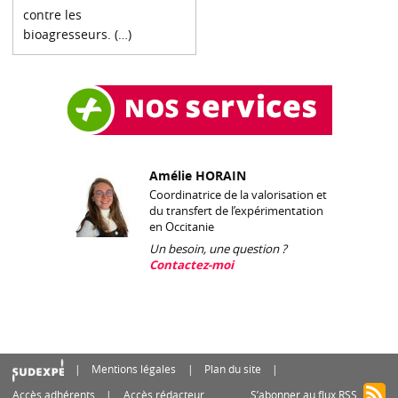
contre les
bioagresseurs. (…)
Amélie HORAIN
Coordinatrice de la valorisation et
du transfert de l’expérimentation
en Occitanie
Un besoin, une question ?
Contactez-moi
Mentions légales
Plan du site
Accès adhérents
Accès rédacteur
S’abonner au flux RSS