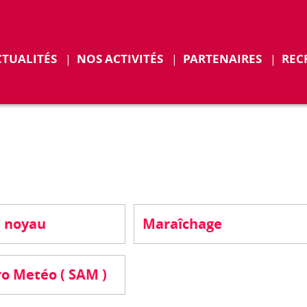
r
Déplier
CTUALITÉS
NOS ACTIVITÉS
PARTENAIRES
REC
ENTS
à noyau
Maraîchage
o Metéo ( SAM )