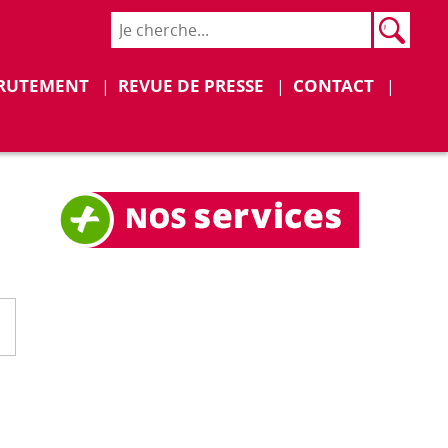
Rech
Recher
Déplier
Déplier
RUTEMENT
REVUE DE PRESSE
CONTACT