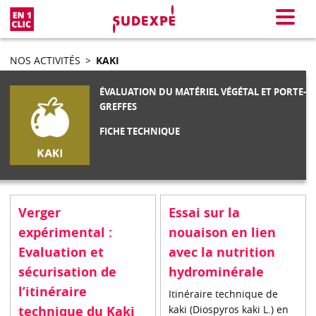
En 1 clic
Menu
NOS ACTIVITÉS
>
KAKI
ÉVALUATION DU MATÉRIEL VÉGÉTAL ET PORTE-
GREFFES
FICHE TECHNIQUE
Verger
Essai sur la
expérimental :
nouaison en lien
Evaluation et
avec la nutrition
sécurisation de
hydrominérale
l’itinéraire
Itinéraire technique de
technique du Kaki
kaki (Diospyros kaki L.) en