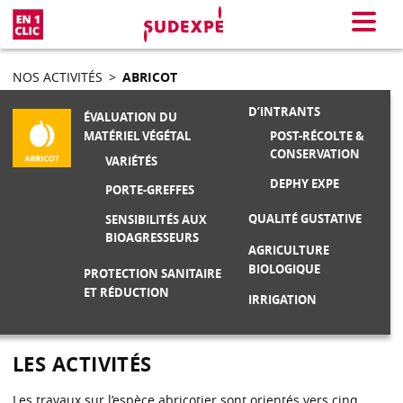
En 1 clic
Menu
NOS ACTIVITÉS
>
ABRICOT
D’INTRANTS
ÉVALUATION DU
POST-RÉCOLTE &
MATÉRIEL VÉGÉTAL
CONSERVATION
VARIÉTÉS
DEPHY EXPE
PORTE-GREFFES
QUALITÉ GUSTATIVE
SENSIBILITÉS AUX
BIOAGRESSEURS
AGRICULTURE
BIOLOGIQUE
PROTECTION SANITAIRE
ET RÉDUCTION
IRRIGATION
LES ACTIVITÉS
Les travaux sur l’espèce abricotier sont orientés vers cinq