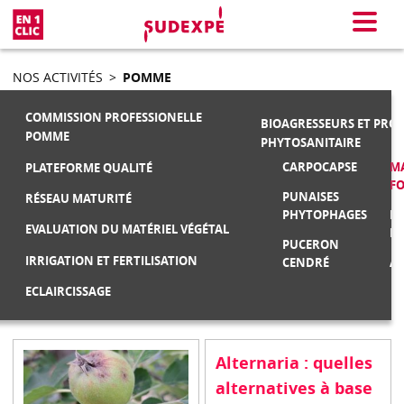
En 1 clic
Menu
NOS ACTIVITÉS
>
POMME
COMMISSION PROFESSIONELLE
BIOAGRESSEURS ET PRO
POMME
PHYTOSANITAIRE
CARPOCAPSE
MA
PLATEFORME QUALITÉ
F
PUNAISES
RÉSEAU MATURITÉ
PHYTOPHAGES
M
EVALUATION DU MATÉRIEL VÉGÉTAL
FR
PUCERON
IRRIGATION ET FERTILISATION
CENDRÉ
AU
ECLAIRCISSAGE
Alternaria : quelles
alternatives à base