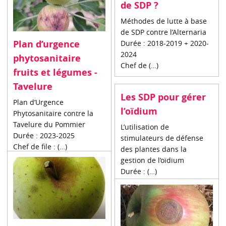
de SDP ?
Méthodes de lutte à base
de SDP contre l’Alternaria
Plan d’urgence
Durée : 2018-2019 + 2020-
2024
phytosanitaire
Chef de (…)
fruits et légumes -
Tavelure
Les SDP pour gérer
Plan d’Urgence
l’oïdium
Phytosanitaire contre la
Tavelure du Pommier
L’utilisation de
Durée : 2023-2025
stimulateurs de défense
Chef de file : (…)
des plantes dans la
gestion de l’oïdium
Durée : (…)