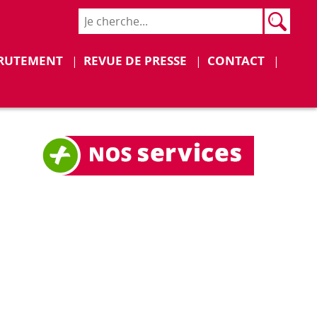
Rech
Recher
Déplier
Déplier
RUTEMENT
REVUE DE PRESSE
CONTACT