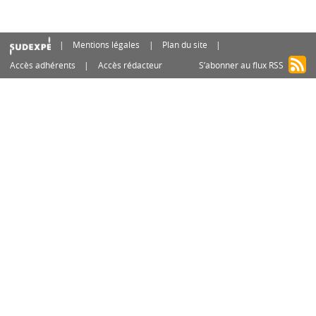
Mentions légales
Plan du site
Accès adhérents
Accès rédacteur
S’abonner au flux RSS